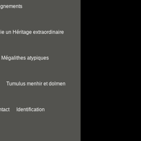
ignements
ie un Héritage extraordinaire
Mégalithes atypiques
Tumulus menhir et dolmen
tact
Identification