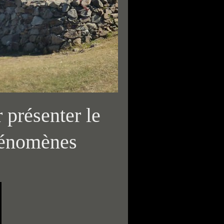
 présenter le
phénomènes