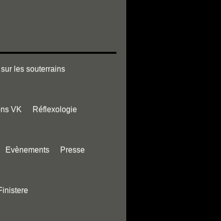
sur les souterrains
ons VK
Réflexologie
Evènements
Presse
Finistere