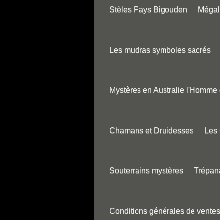
Stèles Pays Bigouden
Mégali
Les mudras symboles sacrés
Mystères en Australie l'Homme
Chamans et Druidesses
Les
Souterrains mystères
Trépana
Conditions générales de ventes