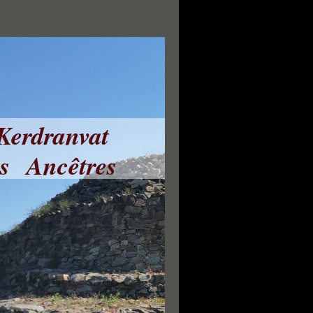
 Kerdranvat
ns Ancêtres