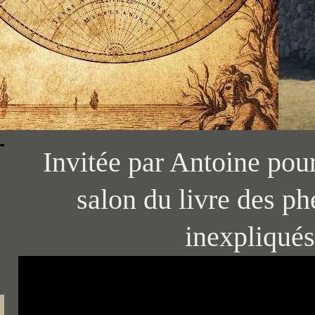
Invitée par Antoine pour
salon du livre des 
inexpliqués