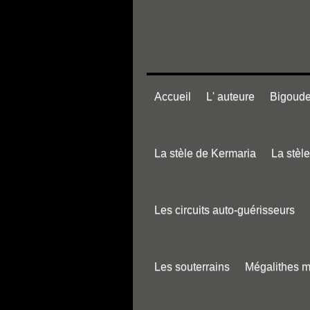
Accueil
L' auteure
Bigouden
La stèle de Kermaria
La stèl
Les circuits auto-guérisseurs
Les souterrains
Mégalithes 