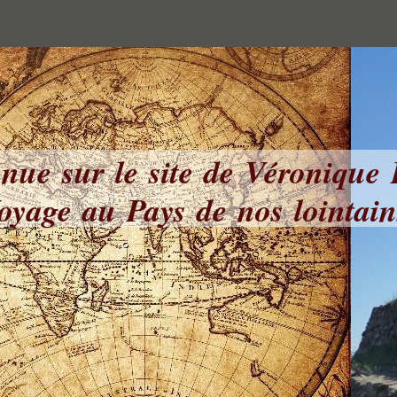
nue sur le site de Véronique
yage au Pays de nos lointai