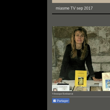
miasme TV sep 2017
Véronique Kerdranvat
Partager