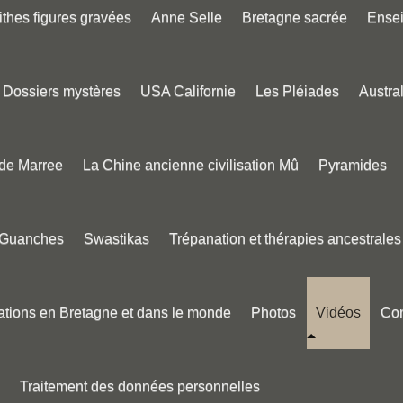
thes figures gravées
Anne Selle
Bretagne sacrée
Ense
Dossiers mystères
USA Californie
Les Pléiades
Austral
 de Marree
La Chine ancienne civilisation Mû
Pyramides
 Guanches
Swastikas
Trépanation et thérapies ancestrales
tions en Bretagne et dans le monde
Photos
Vidéos
Con
Traitement des données personnelles