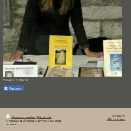
Véronique Kerdranvat
Partager
Connexion
Version imprimable
|
Plan du site
Affichage Web
© Kerdranvat Veronique Copyright Tous droits
réservés