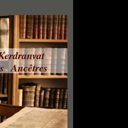
 Kerdranvat
ns Ancêtres