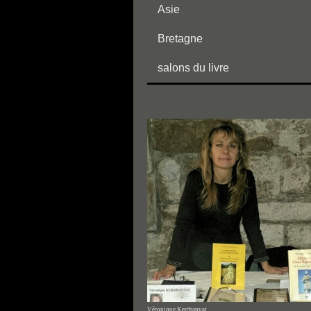
Asie
Bretagne
salons du livre
Véronique Kerdranvat