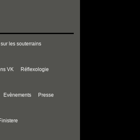
sur les souterrains
ons VK
Réflexologie
Evènements
Presse
Finistere