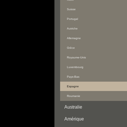
Suisse
Portugal
Autriche
Allemagne
Grèce
Royaume-Unis
Luxembourg
Pays-Bas
Espagne
Roumanie
Australie
Amérique