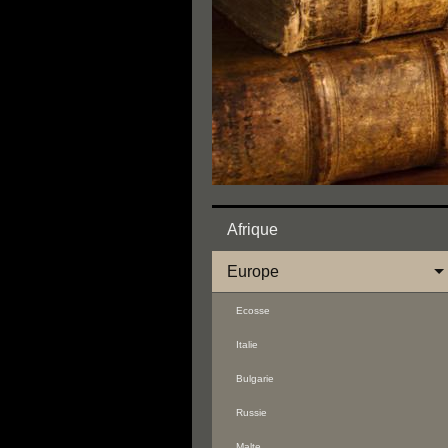
Afrique
Europe
Ecosse
Italie
Bulgarie
Russie
Malte