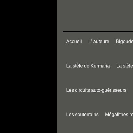
Accueil
L' auteure
Bigouden
La stèle de Kermaria
La stèl
Les circuits auto-guérisseurs
Les souterrains
Mégalithes 