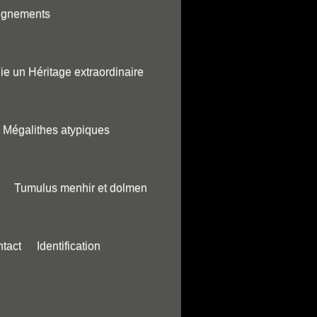
ignements
ie un Héritage extraordinaire
Mégalithes atypiques
Tumulus menhir et dolmen
tact
Identification