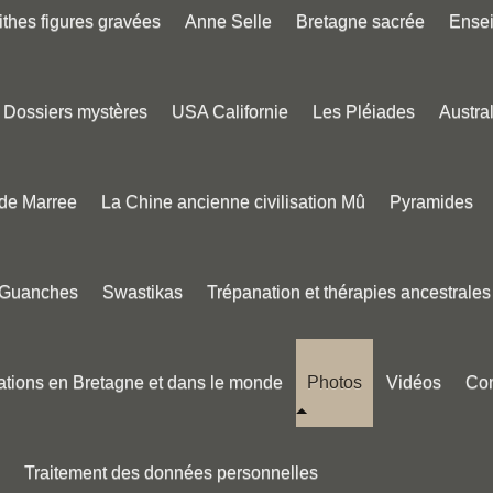
thes figures gravées
Anne Selle
Bretagne sacrée
Ense
Dossiers mystères
USA Californie
Les Pléiades
Austral
 de Marree
La Chine ancienne civilisation Mû
Pyramides
 Guanches
Swastikas
Trépanation et thérapies ancestrales
tions en Bretagne et dans le monde
Photos
Vidéos
Con
Traitement des données personnelles