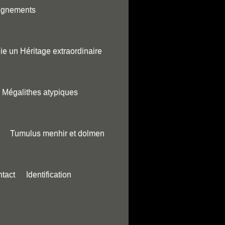
ignements
ie un Héritage extraordinaire
Mégalithes atypiques
Tumulus menhir et dolmen
tact
Identification