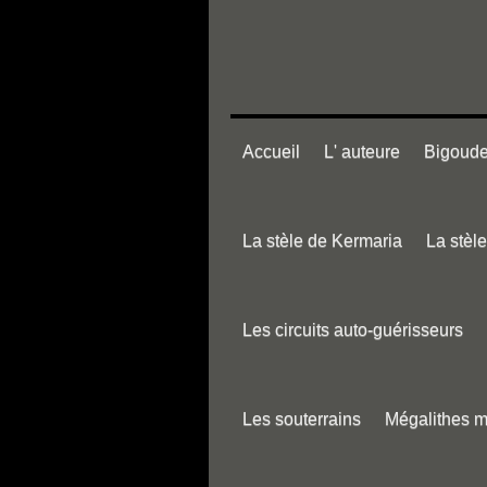
Accueil
L' auteure
Bigouden
La stèle de Kermaria
La stèl
Les circuits auto-guérisseurs
Les souterrains
Mégalithes 