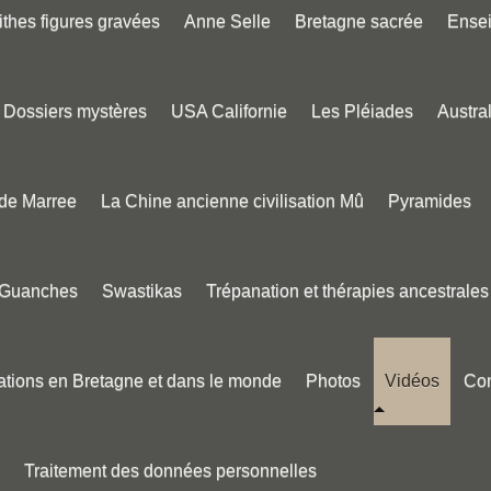
thes figures gravées
Anne Selle
Bretagne sacrée
Ense
Dossiers mystères
USA Californie
Les Pléiades
Austral
 de Marree
La Chine ancienne civilisation Mû
Pyramides
 Guanches
Swastikas
Trépanation et thérapies ancestrales
tions en Bretagne et dans le monde
Photos
Vidéos
Con
Traitement des données personnelles