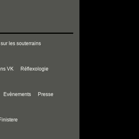
sur les souterrains
ons VK
Réflexologie
Evènements
Presse
Finistere