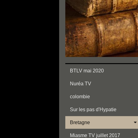
BTLV mai 2020
Nuréa TV
colombie
Sur les pas d'Hypatie
Bretagne
Miasme TV juillet 2017