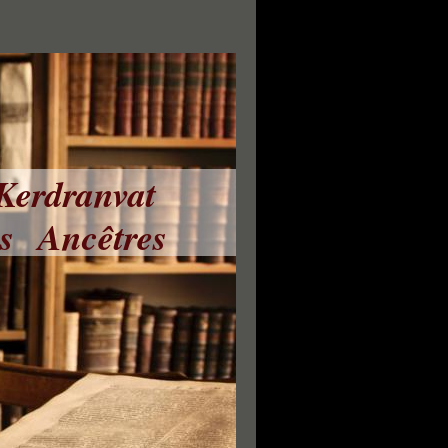
 Kerdranvat
ns Ancêtres