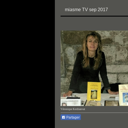
miasme TV sep 2017
Véronique Kerdranvat
Partager