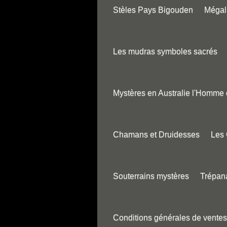
Stèles Pays Bigouden
Mégali
Les mudras symboles sacrés
Mystères en Australie l'Homme
Chamans et Druidesses
Les
Souterrains mystères
Trépana
Conditions générales de ventes