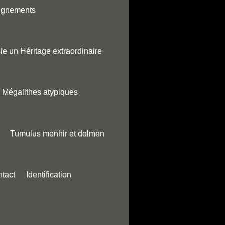
ignements
ie un Héritage extraordinaire
Mégalithes atypiques
Tumulus menhir et dolmen
tact
Identification