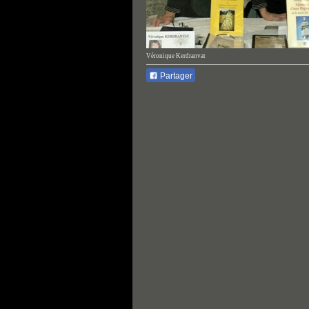
Véronique Kerdranvat
Partager