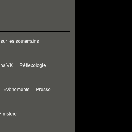
sur les souterrains
ons VK
Réflexologie
Evènements
Presse
Finistere