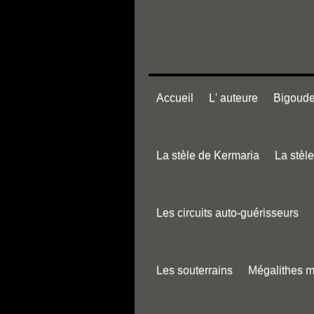
Accueil
L' auteure
Bigouden
La stèle de Kermaria
La stèl
Les circuits auto-guérisseurs
Les souterrains
Mégalithes 