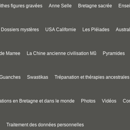
thes figures gravées
Anne Selle
Bretagne sacrée
Ense
Dossiers mystères
USA Californie
Les Pléiades
Austral
 de Marree
La Chine ancienne civilisation Mû
Pyramides
 Guanches
Swastikas
Trépanation et thérapies ancestrales
tions en Bretagne et dans le monde
Photos
Vidéos
Con
Traitement des données personnelles