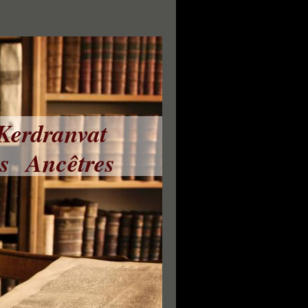
 Kerdranvat
ns Ancêtres