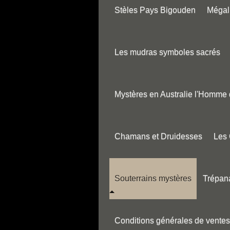
Stèles Pays Bigouden
Mégali
Les mudras symboles sacrés
Mystères en Australie l'Homme
Chamans et Druidesses
Les
Souterrains mystères
Trépana
Conditions générales de ventes