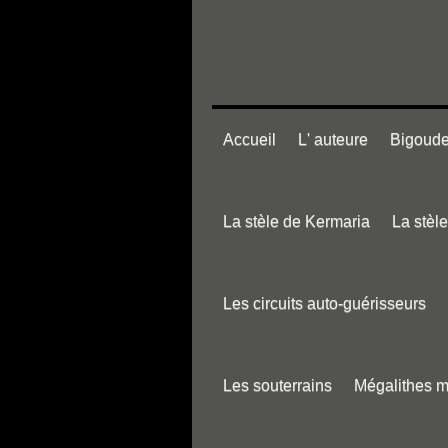
Accueil
L' auteure
Bigouden
La stèle de Kermaria
La stèl
Les circuits auto-guérisseurs
Les souterrains
Mégalithes 