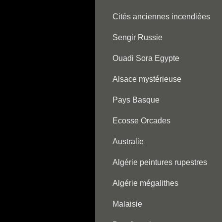
Cités anciennes incendiées
Sengir Russie
Ouadi Sora Egypte
Alsace mystérieuse
Pays Basque
Ecosse Orcades
Australie
Algérie peintures rupestres
Algérie mégalithes
Malaisie