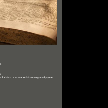
r.
r.
r invidunt ut labore et dolore magna aliquyam.