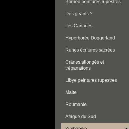
Bornéo peintures rupestres
Des géants ?
Iles Canaries
Hyperborée Doggerland
Runes écritures sacrées
Crânes allongés et
trépanations
Libye peintures rupestres
Malte
Roumanie
Afrique du Sud
Zimbabwe