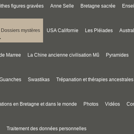
thes figures gravées
Anne Selle
Bretagne sacrée
Ense
Dossiers mystères
USA Californie
Les Pléiades
Austral
 de Marree
La Chine ancienne civilisation Mû
Pyramides
 Guanches
Swastikas
Trépanation et thérapies ancestrales
tions en Bretagne et dans le monde
Photos
Vidéos
Con
Traitement des données personnelles