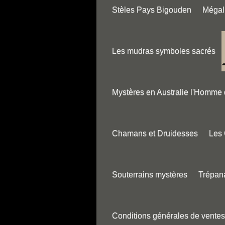
Stèles Pays Bigouden
Mégali
Les mudras symboles sacrés
Mystères en Australie l'Homme
Chamans et Druidesses
Les
Souterrains mystères
Trépana
Conditions générales de ventes