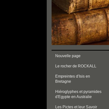
Nouvelle page
Le rocher de ROCKALL
Empreintes d'Isis en
Bretagne
Hiéroglyphes et pyramides
d'Egypte en Australie
Les Pictes et leur Savoir