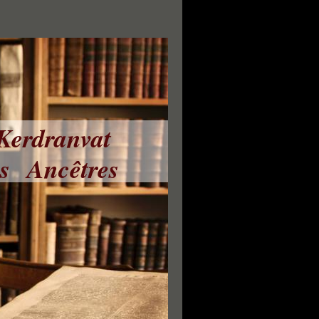
 Kerdranvat
ns Ancêtres