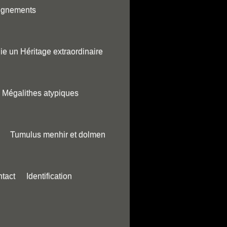
ignements
ie un Héritage extraordinaire
Mégalithes atypiques
Tumulus menhir et dolmen
tact
Identification