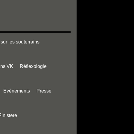
sur les souterrains
ons VK
Réflexologie
Evènements
Presse
Finistere