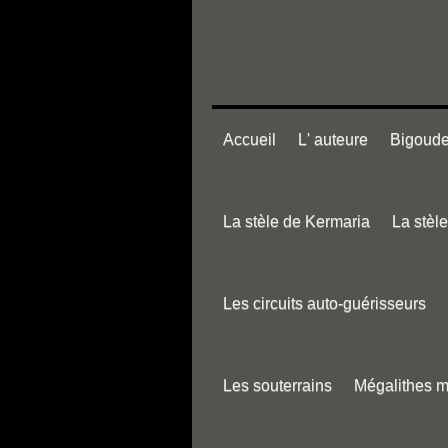
Accueil
L' auteure
Bigouden
La stèle de Kermaria
La stèl
Les circuits auto-guérisseurs
Les souterrains
Mégalithes 