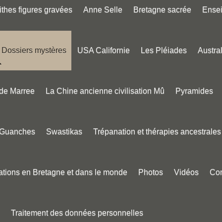
thes figures gravées
Anne Selle
Bretagne sacrée
Ense
Dossiers mystères
USA Californie
Les Pléiades
Austral
 de Marree
La Chine ancienne civilisation Mû
Pyramides
 Guanches
Swastikas
Trépanation et thérapies ancestrales
tions en Bretagne et dans le monde
Photos
Vidéos
Con
Traitement des données personnelles