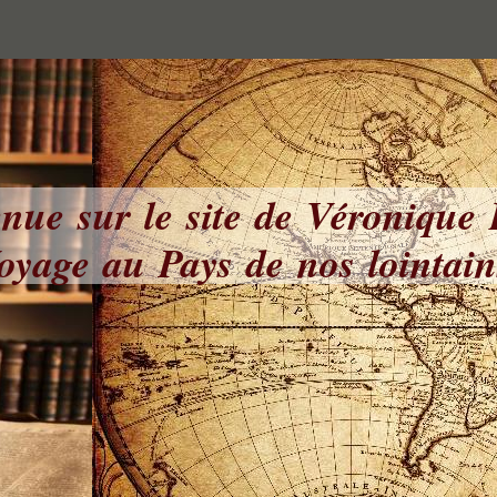
nue sur le site de Véronique
yage au Pays de nos lointai