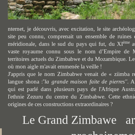
nternet, je découvris, avec excitation, le site arché
site peu connu, comprenait un ensemble de ruines d
ème
méridionale, dans le sud du pays qui fut, du XI
a
vaste royaume connu sous le nom d’Empire de Mu
territoires actuels du Zimbabwe et du Mozambique. L
où mon aigle m'avait emmenée la veille !
J'appris que le nom Zimbabwe venait de « ziimba re
langue shona :''
la grande maison faite de pierres''
. A
qui est parlé dans plusieurs pays de l'Afrique Austra
l'ethnie Zezuru du centre du Zimbabwe. Cette ethnie 
origines de ces constructions extraordinaires ?
Le Grand Zimbawe arti