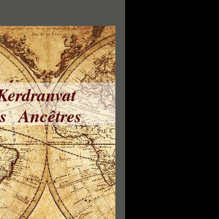
 Kerdranvat
ns Ancêtres