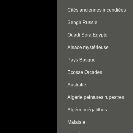
Cités anciennes incendiées
Sengir Russie
Ouadi Sora Egypte
Alsace mystérieuse
Pays Basque
Ecosse Orcades
Australie
Algérie peintures rupestres
Algérie mégalithes
Malaisie