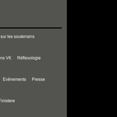
sur les souterrains
ons VK
Réflexologie
Evènements
Presse
Finistere