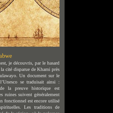
abwe
est, je découvri
s
, par le hasard
 la cité dispar
u
e de Khami près
ulawayo. Un document sur le
l’Unesco se traduisait ainsi :
é de la preuve historique est
es ruines suivent généralement
 fonctionnel est encore utilisé
rituelles. Les traditions de