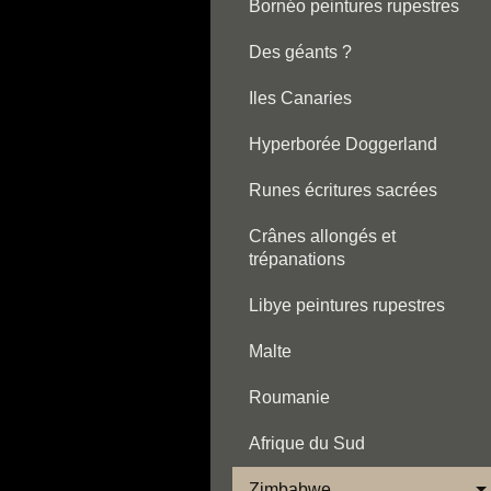
Bornéo peintures rupestres
Des géants ?
Iles Canaries
Hyperborée Doggerland
Runes écritures sacrées
Crânes allongés et
trépanations
Libye peintures rupestres
Malte
Roumanie
Afrique du Sud
Zimbabwe