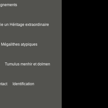
ignements
ie un Héritage extraordinaire
Mégalithes atypiques
Tumulus menhir et dolmen
tact
Identification