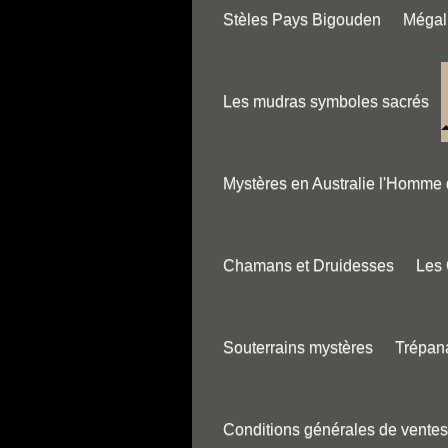
Stèles Pays Bigouden
Mégali
Les mudras symboles sacrés
Mystères en Australie l'Homme
Chamans et Druidesses
Les
Souterrains mystères
Trépana
Conditions générales de ventes