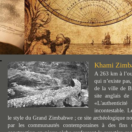
Khami Zimb
A 263 km à l’ou
qui n’existe pas,
de la ville de
B
site anglais de 
«
L'authenticit
incontestable. L
le style du Grand Zimbabwe ; ce site archéologique non
par les communautés contemporaines à des fins spi