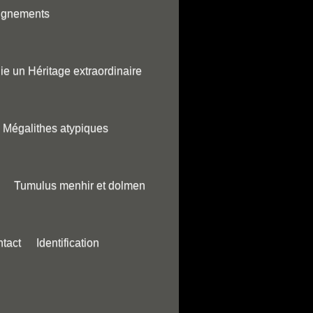
ignements
ie un Héritage extraordinaire
Mégalithes atypiques
Tumulus menhir et dolmen
tact
Identification