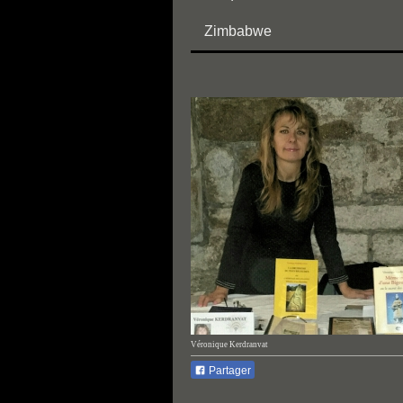
Zimbabwe
Véronique Kerdranvat
Partager