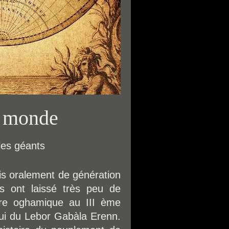
e monde
les géants
is oralement de génération
s ont laissé très peu de
iture oghamique au III ème
lui du Lebor Gabàla Erenn.