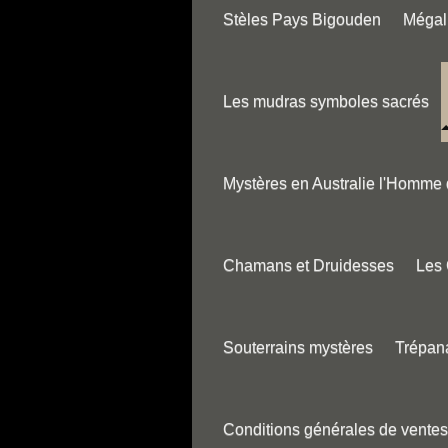
Stèles Pays Bigouden
Mégali
Les mudras symboles sacrés
Mystères en Australie l'Homme
Chamans et Druidesses
Les
Souterrains mystères
Trépana
Conditions générales de ventes