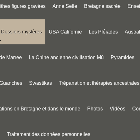
thes figures gravées
Anne Selle
Bretagne sacrée
Ense
Dossiers mystères
USA Californie
Les Pléiades
Austral
 de Marree
La Chine ancienne civilisation Mû
Pyramides
 Guanches
Swastikas
Trépanation et thérapies ancestrales
tions en Bretagne et dans le monde
Photos
Vidéos
Con
Traitement des données personnelles