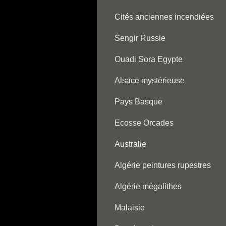
Cités anciennes incendiées
Sengir Russie
Ouadi Sora Egypte
Alsace mystérieuse
Pays Basque
Ecosse Orcades
Australie
Algérie peintures rupestres
Algérie mégalithes
Malaisie