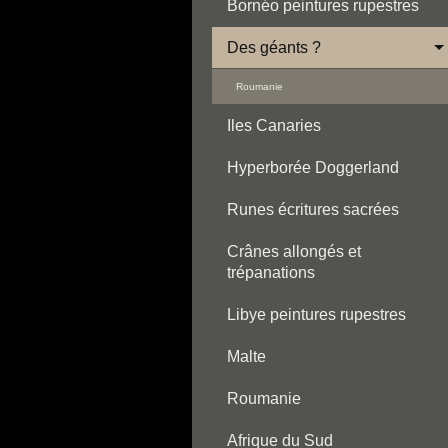
Bornéo peintures rupestres
Des géants ?
Roumanie
Iles Canaries
Hyperborée Doggerland
Runes écritures sacrées
Crânes allongés et
trépanations
Libye peintures rupestres
Malte
Roumanie
Afrique du Sud