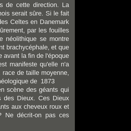
 de cette direction. La
s serait sûre. Si le fait
on des Celtes en Danemark
rement, par les fouilles
e néolithique se montre
ent brachycéphale, et que
e avant la fin de l'époque
est manifeste qu'elle n'a
, race de taille moyenne,
rchéologique de 1873
en scène des géants qui
s des Dieux. Ces Dieux
géants aux cheveux roux et
? Ne décrit-on pas ces