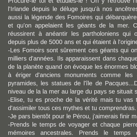
Procure-le toi et étudies-le ! On y retrouve l
l'Irlande depuis le déluge jusqu'à nos ancêtr
aussi la légende des Fomoires qui débarquèrent
et qu'on appelaient les géants de la mer. 
réussirent à anéantir les partholoniens qui o
depuis plus de 5000 ans et qui étaient à l'origi
-Les Fomoirs sont sûrement ces géants qui ont
milliers d'années. Ils apparaissent dans chaqu
de la planète quand on évoque les énormes bloc
à ériger d'anciens monuments comme les d
pyramides, les statues de l'île de Pacques...
niveau de la la mer au large du pays se situait 
-Elise, tu es proche de la vérité mais tu vas 
d'assimiler tous ces mythes et tu comprendras.
-Je pars bientôt pour le Pérou, j'aimerais finir mo
-Prends le temps de voyager et chaque pierre
mémoires ancestrales. Prends le temps d'a