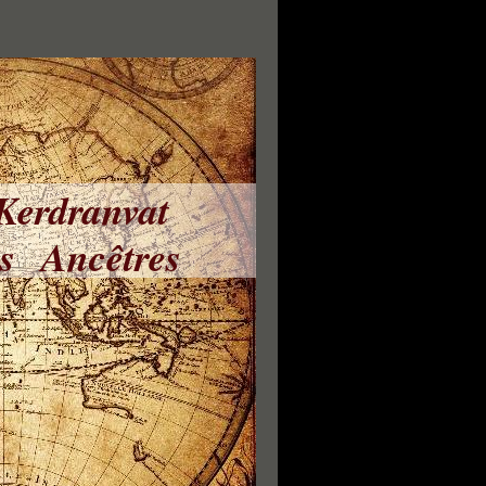
 Kerdranvat
ns Ancêtres