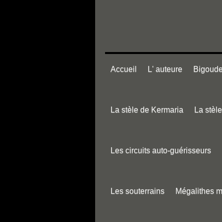
Accueil
L' auteure
Bigouden
La stèle de Kermaria
La stèl
Les circuits auto-guérisseurs
Les souterrains
Mégalithes 