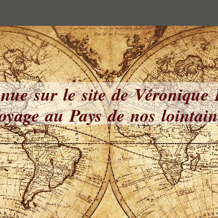
nue sur le site de Véronique
yage au Pays de nos lointai