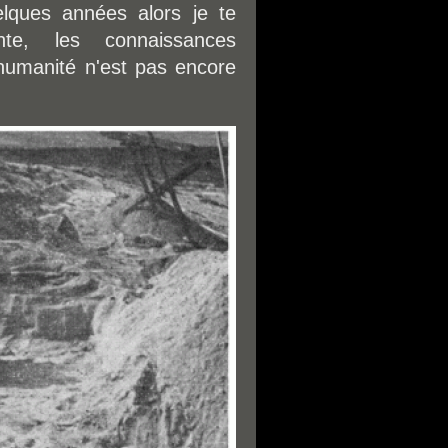
elques années alors je te
nte, les connaissances
humanité n'est pas encore