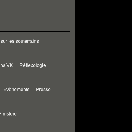
sur les souterrains
ons VK
Réflexologie
Evènements
Presse
Finistere