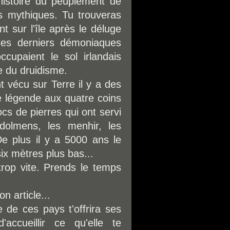
'histoire du peuplement de
es mythiques. Tu trouveras
 sur l'île après le déluge
Ces derniers démoniaques
ccupaient le sol irlandais
ne du druidisme.
 vécu sur Terre il y a des
e légende aux quatre coins
s de pierres qui ont servi
olmens, les menhir, les
De plus il y a 5000 ans le
six mètres plus bas...
trop vite. Prends le temps
n article...
 de ces pays t'offrira ses
ccueillir ce qu'elle te