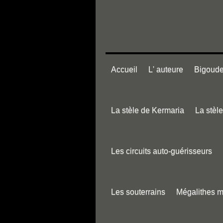
Accueil
L' auteure
Bigouden
La stèle de Kermaria
La stèl
Les circuits auto-guérisseurs
Les souterrains
Mégalithes 