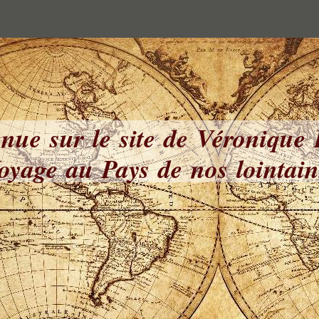
nue sur le site de Véronique
yage au Pays de nos lointai