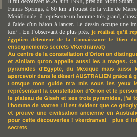
Il
fut découvert le 26 Juin 1998, près du Mont Stuart.
Finnis Springs, à 60 km à l'ouest de la ville de Marree
Méridionale,
il
représent
e
un homme très grand, chassan
à l'aide d'un bâton à lancer. Le dessin occup
e
une
im
km
²
.
En l’observant de plus près
,
je réalisai qu’il re
égyptien détenteur de la Connaissance le Dieu du
enseignements secrets VKerdranvat)
Au centre de la constellation d'Orion on distingue
et Alnilam qu'on appelle aussi les 3 mages. Ces
pyramides d'Egypte, du Mexique mais aussi l
apercevoir dans le désert AUSTRALIEN grâce à g
Lorsque mon guide m'a mis sous les yeux l
représentant la constellation d'Orion et le per
le plateau de Giseh et ses trois pyramides, j'ai to
l'homme de Marree ! il est évident que ce géogl
et prouve une civilisation ancienne en Austral
pour cette découvertes ! vkerdranvat plus d i
secrets