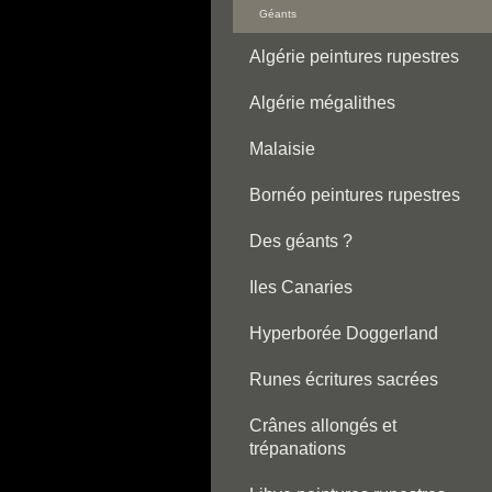
Géants
Algérie peintures rupestres
Algérie mégalithes
Malaisie
Bornéo peintures rupestres
Des géants ?
Iles Canaries
Hyperborée Doggerland
Runes écritures sacrées
Crânes allongés et
trépanations