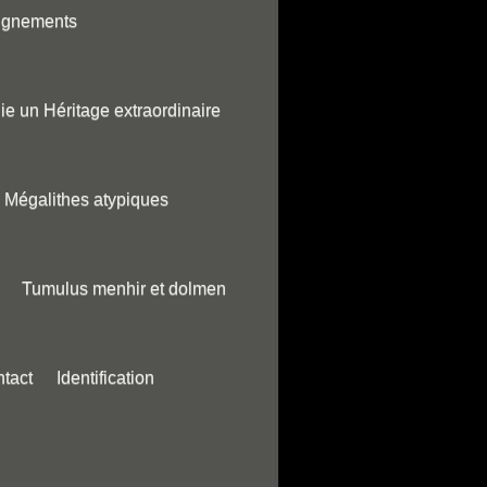
ignements
ie un Héritage extraordinaire
Mégalithes atypiques
Tumulus menhir et dolmen
tact
Identification