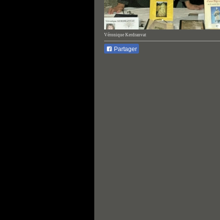
Véronique Kerdranvat
Partager