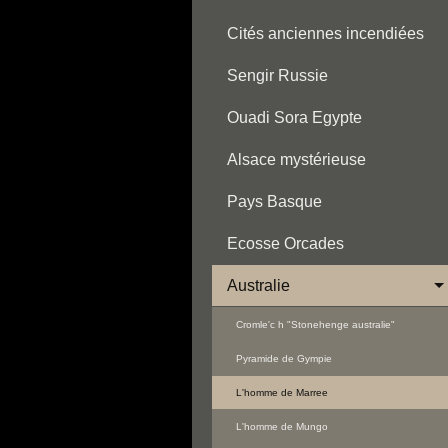
Cités anciennes incendiées
Sengir Russie
Ouadi Sora Egypte
Alsace mystérieuse
Pays Basque
Ecosse Orcades
Australie
Cromle'c h "Stonehenge australie"
Pyramide de Gympie
L'homme de Marree
L'homme de Mungo