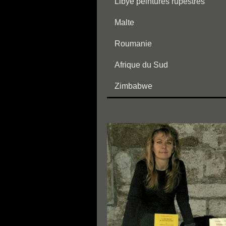
Libye peintures rupestres
Malte
Roumanie
Afrique du Sud
Zimbabwe