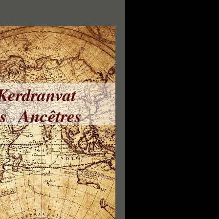
 Kerdranvat
ns Ancêtres