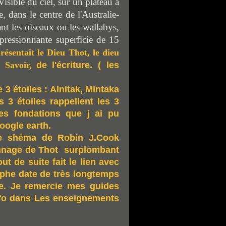
V
isible du ciel, sur un plateau à
, dans le centre de l'Australie-
t les oiseaux ou les wallabys,
pressionnante
superficie de 15
présentait le Dieu Thot, le dieu
 Savoir,
de l'écriture. ( les
 3 étoiles : Alnitak, Mintaka
 3 étoiles rappellent les 3
es fondations que j ai pu
oogle earth.
e shéma de Robin J.Cook
sonnage de Thot surplombant
ut de suite fait le lien avec
yphe date de très longtemps
ie. Je remercie mes guides
nfo dans Les enseignements