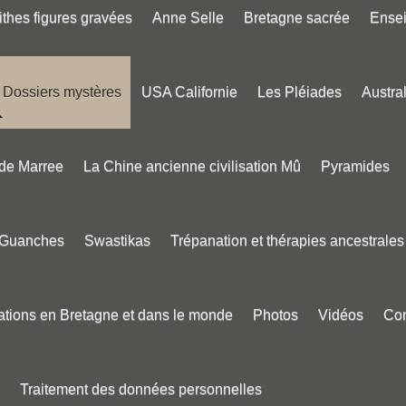
thes figures gravées
Anne Selle
Bretagne sacrée
Ense
Dossiers mystères
USA Californie
Les Pléiades
Austral
 de Marree
La Chine ancienne civilisation Mû
Pyramides
 Guanches
Swastikas
Trépanation et thérapies ancestrales
tions en Bretagne et dans le monde
Photos
Vidéos
Con
Traitement des données personnelles