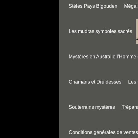
Stèles Pays Bigouden
Mégali
Les mudras symboles sacrés
Mystères en Australie l'Homme
Chamans et Druidesses
Les
Souterrains mystères
Trépana
Conditions générales de ventes