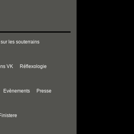
sur les souterrains
ons VK
Réflexologie
Evènements
Presse
Finistere