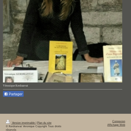
Véronique Kerdranvat
Partager
Connexion
Version imprimable
|
Plan du site
Affichage Web
© Kerdranvat Veronique Copyright Tous droits
réservés