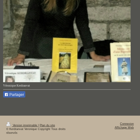
Véronique Kerdranvat
Partager
Connexion
Version imprimable
|
Plan du site
Affichage Web
© Kerdranvat Veronique Copyright Tous droits
réservés