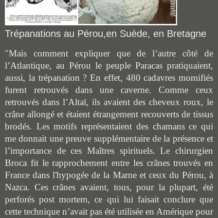
Trépanations au Pérou,en Suède, en Bretagne
"Mais comment expliquer que de l’autre côté de
l’Atlantique, au Pérou le peuple Paracas pratiquaient,
aussi, la trépanation ?
En effet,
480 cadavres momifiés
furent retrouvés dans une caverne. Comme ceux
retrouvés dans
l’Altaï
, ils
avaient des cheveux roux,
le
crâne allongé
et
étaient étrangement recouverts de tissus
brodé
s
.
L
es motifs représentaient des chamans ce qui
me donnait une preuve supplémentaire
de
la
présence et
l’importance de
ces
Maître
s
spirituels.
Le chiru
r
gien
Broca fit le rapprochement entre les crânes trouvés en
France dans l'hypogée de la Marne et ceux du Pérou,
à
Nazca.
Ces
crânes
avaient,
tous,
pour la plupart, été
perforés post mortem, ce qui
lui
fai
sait
c
onclure
que
cette technique n’avait pas été utilisé
e
en Amérique pour