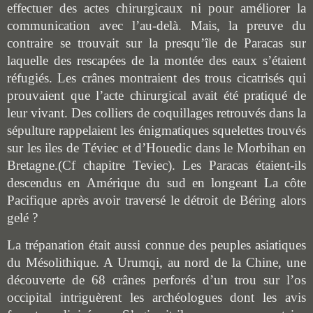
effectuer des actes chirurgicaux ni
pour
améliorer la
communication avec l’au-delà. Mais,
la preuve du
contraire se trouvait sur la presqu’île de Paracas sur
laquelle des rescapées de la montée des eaux s’étaient
réfugié
s
. Les
crânes montraient des trous cicatrisés qui
prouvaient que l’acte chirurgical avait été pratiqué de
leur vivant.
Des colliers de coquillages
retrouvés dans la
sépulture rappelaient les énigmatiques squelettes
trouvés
sur les iles
de
Téviec et d’
H
ouedic dans le
M
orbihan en
B
retagne.(Cf chapitre Teviec).
Les Paracas étaient-ils
descendus en Amérique du sud en longeant La côte
Pacifique après avoir traversé le détroit de Béring alors
gelé ?
La trépanation était aussi connue des peuples asiatiques
du Mésolithique. A Urumqi, au nord de la Chine, une
découverte de 68 crânes perforés d’un trou sur l’os
occipital intriguèrent les archéologues dont les avis