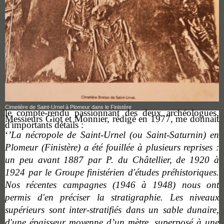
Cimetière de Saint-Urnel à Plomeur dans le Finistère
l
e compte-rendu passionnant des deux archéologues,
Messieurs Giot et Monnier, rédigé en 1977, me donnait
d'importants détails :
‘
’La nécropole de Saint-Urnel (ou Saint-Saturnin) en
Plomeur (Finistère) a été fouillée à plusieurs reprises :
un peu avant 1887 par P. du Châtellier, de 1920 à
1924 par le Groupe finistérien d'études préhistoriques.
Nos récentes campagnes (1946 à 1948) nous ont
permis d'en préciser la stratigraphie. Les niveaux
supérieurs sont inter-stratifiés dans un sable dunaire,
d'une épaisseur moyenne d’
un
mètre, superposé à une