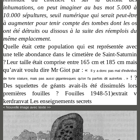
inhumations, on peut imaginer au bas mot 5.000 à
10.000 sépultures, seuil numérique qui serait peut-être
à augmenter pour tenir compte des tombes dont les os
ont été détruits ou dissous à la suite des réemplois du
même emplacement.
Quelle était cette population qui est représentée avec
une telle abondance dans le cimetière de Saint-Saturnin
?
Leur taille était comprise entre 165 cm et 185 cm mais
qu’avait voulu dire Mr Giot par : «
Il y a donc pas mal d'individus
! ?
de forte stature, mais pas
aussi gigantesques
qu'on l'a parfois dit autrefois .
»
Des squelettes de géants avait-ils été dissimulés lors
premières fouilles ? Fouilles 1948-51)extrait v
kerdranvat Les enseignements secrets
< Nouvelle image avec texte >>