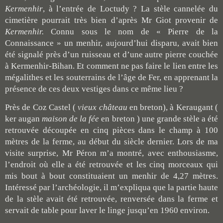
Kermenhir
,
à l’entrée de Loctudy ? La stèle cannelée du
cimetière pourrait très bien d’après Mr Giot provenir de
Kermenhir.
C
onnu sous le nom de « Pierre de la
Connaissance » un menhir, aujourd’hui disparu, avait bien
été signalé près d’un ruisseau et d’une autre pierre couchée
à Kermenhir-Bihan. Et comment ne pas faire le lien entre les
mégalithes et les souterrains de l’âge de Fer, en apprenant la
présence de ces deux vestiges dans ce même lieu ?
Près de Coz Castel (
vieux château
en breton), à Keraugant (
ker augan
maison de la fée
en breton ) une grande stèle a été
retrouvée découpée en cinq pièces dans le champ à 100
mètres de la ferme, au début du siècle dernier. Lors de ma
visite surprise, Mr Péron m’a montré, avec enthousiasme,
l’endroit où elle a été retrouvée et les cinq morceaux qui
mis bout à bout constituaient un menhir de 4,27 mètres.
Intéressé par l’archéologie, il m’expliqua que la partie haute
de la stèle avait été retrouvée, renversée dans la ferme et
servait de table pour laver le linge jusqu’en 1960 environ.