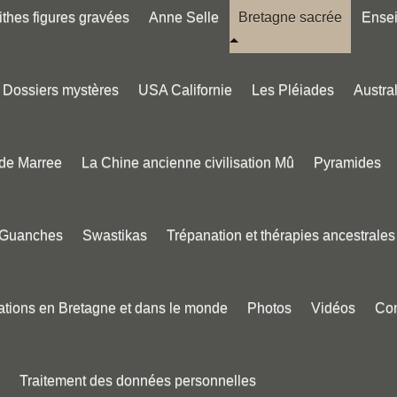
thes figures gravées
Anne Selle
Bretagne sacrée
Ense
Dossiers mystères
USA Californie
Les Pléiades
Austral
 de Marree
La Chine ancienne civilisation Mû
Pyramides
 Guanches
Swastikas
Trépanation et thérapies ancestrales
tions en Bretagne et dans le monde
Photos
Vidéos
Con
Traitement des données personnelles