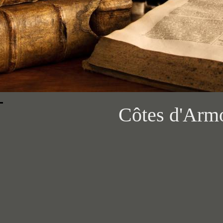
Côtes d'Arm